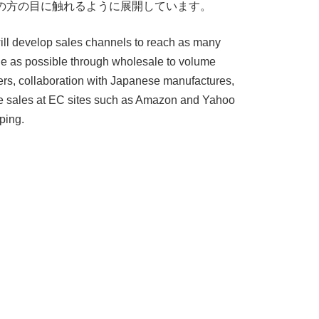
の方の目に触れるように展開しています。
ll develop sales channels to reach as many
e as possible through wholesale to volume
lers, collaboration with Japanese manufactures,
e sales at EC sites such as Amazon and Yahoo
ping.