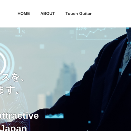
HOME
ABOUT
Touch Guitar
ビスを、
ます。
ttractive
 Japan