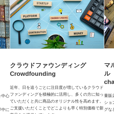
マ
クラウドファウンディング
Crowdfounding
cha
近年、日を追うごとに注目度が増しているクラウド
ファンディングを積極的に活用し、多くの方に知っ
量販
を中心
ていただくと共に商品のオリジナル性を高めます。
ショ
ご支援いただくことでどこよりも早く特別価格で新
グな
界中に