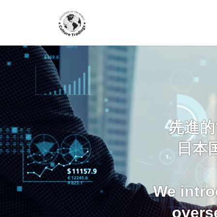
コ
ナ
ン
ビ
テ
ゲ
ン
ー
ツ
シ
へ
ョ
ス
ン
キ
に
ッ
移
プ
動
先進的
日本
We intro
overs