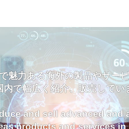
で魅力ある海外の製品やサー
国内で幅広く紹介、販売してい
duce and sell advanced and a
eas products and services in