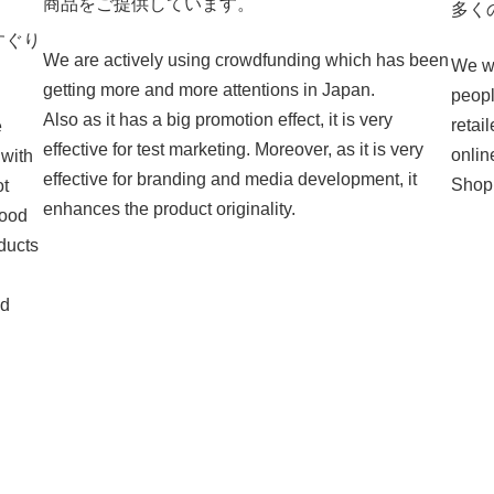
商品をご提供しています。
多く
すぐり
We are actively using crowdfunding which has been
We wi
getting more and more attentions in Japan.
peopl
Also as it has a big promotion effect, it is very
retai
e
effective for test marketing. Moreover, as it is very
onlin
 with
effective for branding and media development, it
Shop
ot
enhances the product originality.
good
ducts
nd